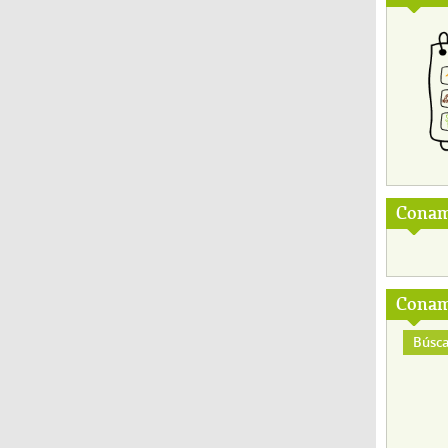
Conam
Conam
Búsca