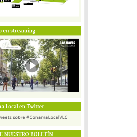
o en streaming
 Local en Twitter
weets sobre #ConamaLocalVLC
E NUESTRO BOLETÍN