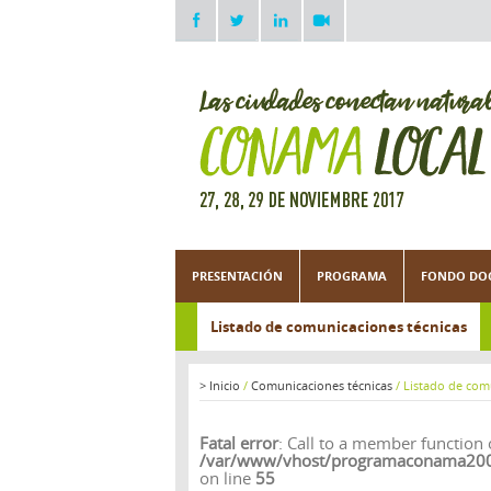
PRESENTACIÓN
PROGRAMA
FONDO DO
Listado de comunicaciones técnicas
>
Inicio
/
Comunicaciones técnicas
/
Listado de com
Fatal error
: Call to a member function 
/var/www/vhost/programaconama2008.
on line
55