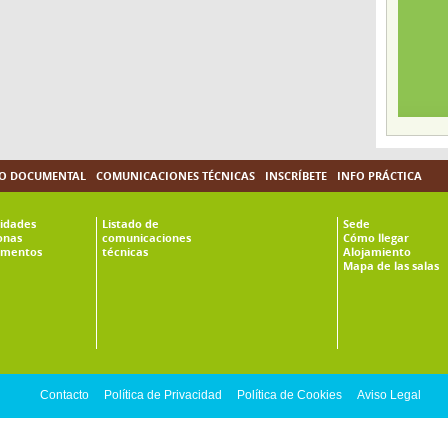
O DOCUMENTAL
COMUNICACIONES TÉCNICAS
INSCRÍBETE
INFO PRÁCTICA
vidades
Listado de
Sede
onas
comunicaciones
Cómo llegar
mentos
técnicas
Alojamiento
Mapa de las salas
Contacto
Política de Privacidad
Política de Cookies
Aviso Legal