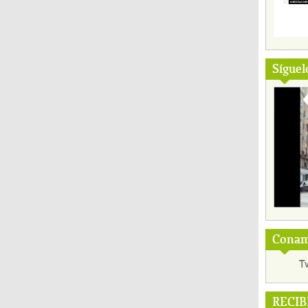
Síguel
Conama
T
RECIB