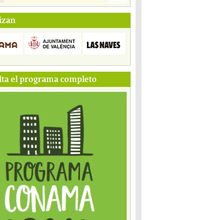
izan
ta el programa completo