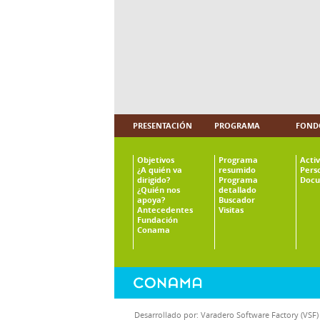
PRESENTACIÓN
PROGRAMA
FOND
Objetivos
Programa
Acti
¿A quién va
resumido
Pers
dirigido?
Programa
Docu
¿Quién nos
detallado
apoya?
Buscador
Antecedentes
Visitas
Fundación
Conama
Desarrollado por:
Varadero Software Factory (VSF)