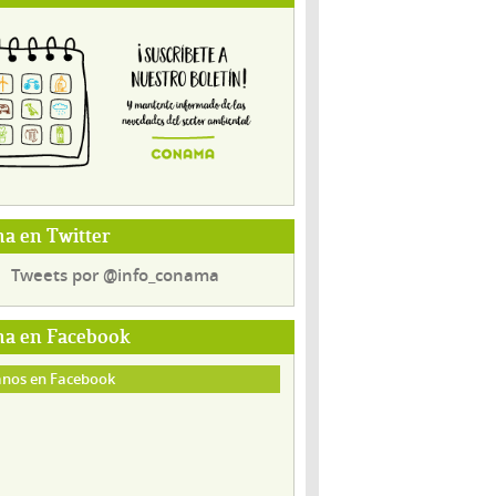
a en Twitter
Tweets por @info_conama
a en Facebook
nos en Facebook