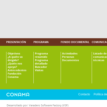
PRESENTACIÓN
PROGRAMA
FONDO DOCUMENTAL
COMUNICAC
Objetivos
Programa
Actividades
Listado de
¿A quién va
resumido
Personas
comunicac
dirigido?
Programa
Documentos
técnicas
¿Quién nos
detallado
apoya?
Buscador
Antecedentes
Visitas
Fundación
Conama
Contacto
Política d
Desarrollado por:
Varadero Software Factory (VSF)