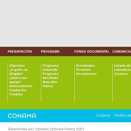
PRESENTACIÓN
PROGRAMA
FONDO DOCUMENTAL
COMUNICAC
Objetivos
Programa
Actividades
Listado de
¿A quién va
resumido
Personas
comunicac
dirigido?
Programa
Documentos
técnicas
¿Quién nos
detallado
apoya?
Buscador
Antecedentes
Visitas
Fundación
Conama
Contacto
Política d
Desarrollado por:
Varadero Software Factory (VSF)