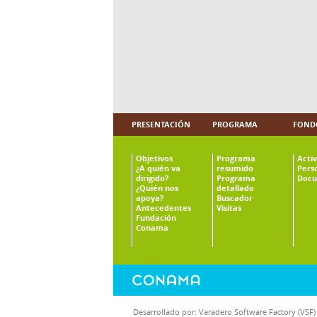
PRESENTACIÓN
PROGRAMA
FOND
Objetivos
Programa
Acti
¿A quién va
resumido
Pers
dirigido?
Programa
Docu
¿Quién nos
detallado
apoya?
Buscador
Antecedentes
Visitas
Fundación
Conama
Desarrollado por:
Varadero Software Factory (VSF)