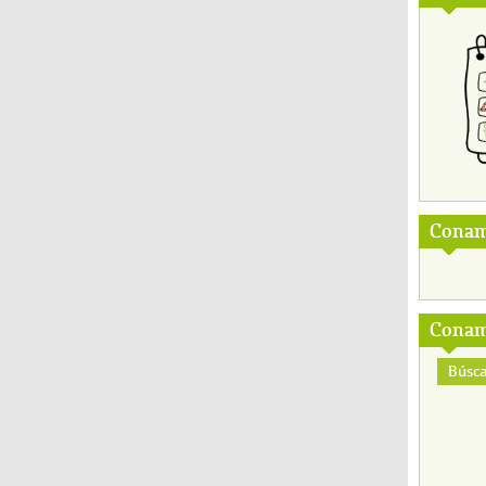
Conam
Conam
Búsca