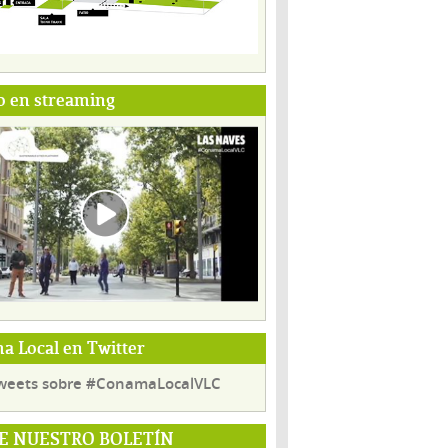
o en streaming
 Local en Twitter
weets sobre #ConamaLocalVLC
E NUESTRO BOLETÍN