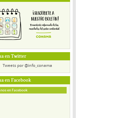
a en Twitter
Tweets por @info_conama
a en Facebook
nos en Facebook