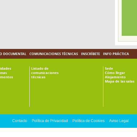
O DOCUMENTAL
COMUNICACIONES TÉCNICAS
INSCRÍBETE
INFO PRÁCTICA
vidades
Listado de
Sede
onas
comunicaciones
Cómo llegar
mentos
técnicas
Alojamiento
Mapa de las salas
Contacto
Política de Privacidad
Política de Cookies
Aviso Legal