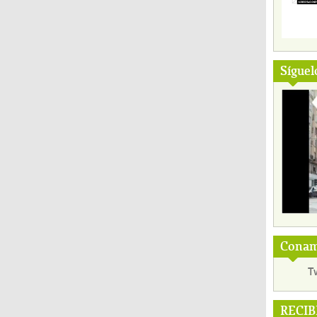
Síguel
Conama
T
RECIB