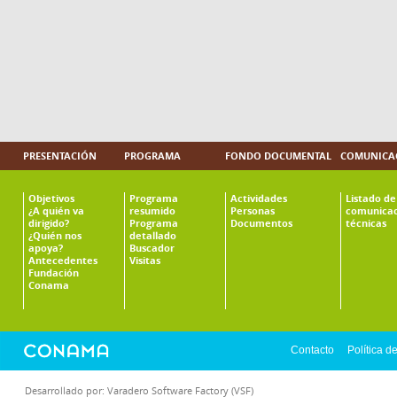
PRESENTACIÓN
PROGRAMA
FONDO DOCUMENTAL
COMUNICAC
Objetivos
Programa
Actividades
Listado de
¿A quién va
resumido
Personas
comunicac
dirigido?
Programa
Documentos
técnicas
¿Quién nos
detallado
apoya?
Buscador
Antecedentes
Visitas
Fundación
Conama
Contacto
Política d
Desarrollado por:
Varadero Software Factory (VSF)