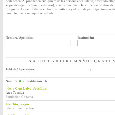
pertenecen. Al pinchar en cualquiera de las personas del listado, ordenado alf
se puede organizar por institución), se mostrará una ficha con el currículum 
fotografía. Las actividades en las que participa y el tipo de participación que
también puede ser aquí consultada.
Nombre/ Apellidos:
Institución:
A
B
C
D
E
F
G
H
I
J
K
L
M
N
Ñ
O
P
Q
R
S
T
U
1-14 de 14 personas
1
Nombre
/
Institución
>de la Cruz Leiva, José Luis
Área Técnica
Fundación Conama
>de Otto, Sergio
Sdeo Comunicación