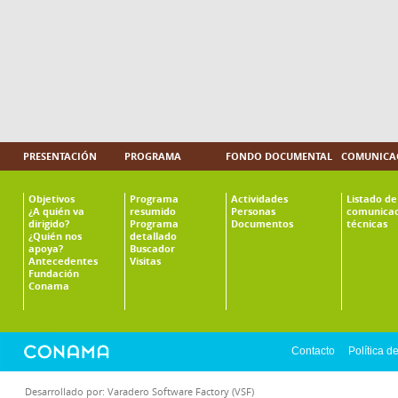
PRESENTACIÓN
PROGRAMA
FONDO DOCUMENTAL
COMUNICAC
Objetivos
Programa
Actividades
Listado de
¿A quién va
resumido
Personas
comunicac
dirigido?
Programa
Documentos
técnicas
¿Quién nos
detallado
apoya?
Buscador
Antecedentes
Visitas
Fundación
Conama
Contacto
Política d
Desarrollado por:
Varadero Software Factory (VSF)