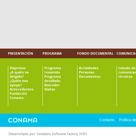
PRESENTACIÓN
PROGRAMA
FONDO DOCUMENTAL
COMUNICAC
Objetivos
Programa
Actividades
Listado de
¿A quién va
resumido
Personas
comunicac
dirigido?
Programa
Documentos
técnicas
¿Quién nos
detallado
apoya?
Buscador
Antecedentes
Visitas
Fundación
Conama
Contacto
Política d
Desarrollado por:
Varadero Software Factory (VSF)