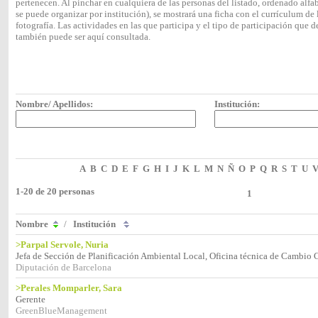
pertenecen. Al pinchar en cualquiera de las personas del listado, ordenado alf
se puede organizar por institución), se mostrará una ficha con el currículum 
fotografía. Las actividades en las que participa y el tipo de participación que
también puede ser aquí consultada.
Nombre/ Apellidos:
Institución:
A
B
C
D
E
F
G
H
I
J
K
L
M
N
Ñ
O
P
Q
R
S
T
U
1-20 de 20 personas
1
Nombre
/
Institución
>Parpal Servole, Nuria
Jefa de Sección de Planificación Ambiental Local, Oficina técnica de Cambio 
Diputación de Barcelona
>Perales Momparler, Sara
Gerente
GreenBlueManagement