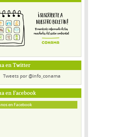
a en Twitter
Tweets por @info_conama
a en Facebook
nos en Facebook