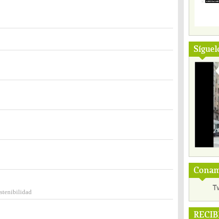
Síguel
Conama
T
stenibilidad
RECIB