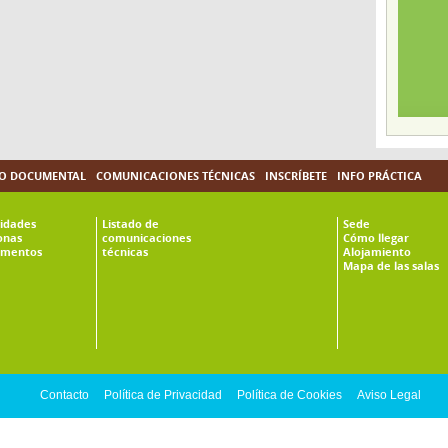
O DOCUMENTAL
COMUNICACIONES TÉCNICAS
INSCRÍBETE
INFO PRÁCTICA
vidades
Listado de
Sede
onas
comunicaciones
Cómo llegar
mentos
técnicas
Alojamiento
Mapa de las salas
Contacto
Política de Privacidad
Política de Cookies
Aviso Legal