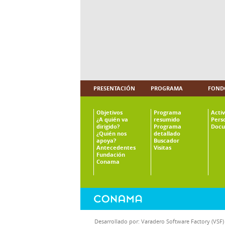
PRESENTACIÓN
PROGRAMA
FOND
Objetivos
Programa
Acti
¿A quién va
resumido
Pers
dirigido?
Programa
Docu
¿Quién nos
detallado
apoya?
Buscador
Antecedentes
Visitas
Fundación
Conama
Desarrollado por:
Varadero Software Factory (VSF)