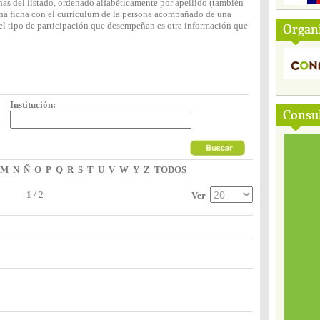
nas del listado, ordenado alfabéticamente por apellido (también
 una ficha con el currículum de la persona acompañado de una
y el tipo de participación que desempeñan es otra información que
Organ
Institución:
Consul
M
N
Ñ
O
P
Q
R
S
T
U
V
W
Y
Z
TODOS
1
/
2
Ver