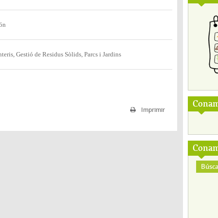
ión
ris, Gestió de Residus Sòlids, Parcs i Jardins
Conam
Imprimir
Conam
Búsca