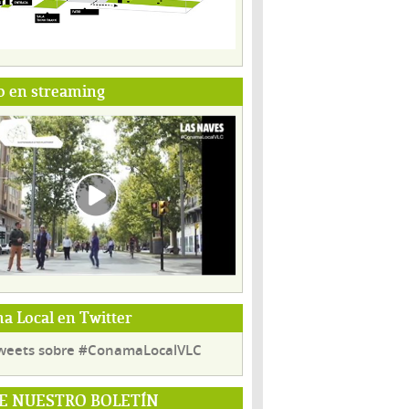
o en streaming
 Local en Twitter
weets sobre #ConamaLocalVLC
E NUESTRO BOLETÍN