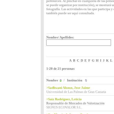
pertenecen. Al pinchar en cualquiera de las perso
se puede organizar por institución), se mostrará
fotografía. Las actividades en las que participa 
también puede ser aquí consultada.
Nombre/ Apellidos:
A
B
C
D
E
F
G
H
I
J
K
L
1-20 de 21 personas
Nombre
/
Institución
>Sadhwani Alonso, Jose Jaime
Universidad de Las Palmas de Gran Canaria
>Saiz Rodriguez, Leticia
Responsable de Mercados de Valorización
SIGNUS ECOVALOR S.L.