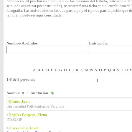
pertenecen. Al pinchar en cualquiera de las personas del listado, ordenado alf
se puede organizar por institución), se mostrará una ficha con el currículum 
fotografía. Las actividades en las que participa y el tipo de participación que
también puede ser aquí consultada.
Nombre/ Apellidos:
Institución:
A
B
C
D
E
F
G
H
I
J
K
L
M
N
Ñ
O
P
Q
R
S
T
U
1-8 de 8 personas
1
Nombre
/
Institución
>Olmos, Joan
Universidad Politécnica de Valencia
>Orgiles Calpena, Elena
INESCOP
>Oliver Solà, Jordi