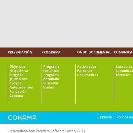
PRESENTACIÓN
PROGRAMA
FONDO DOCUMENTAL
COMUNICAC
Objetivos
Programa
Actividades
Listado de
¿A quién va
resumido
Personas
comunicac
dirigido?
Programa
Documentos
técnicas
¿Quién nos
detallado
apoya?
Buscador
Antecedentes
Visitas
Fundación
Conama
Contacto
Política d
Desarrollado por:
Varadero Software Factory (VSF)