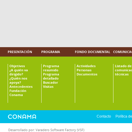
PRESENTACIÓN
PROGRAMA
FONDO DOCUMENTAL
COMUNICAC
Objetivos
Programa
Actividades
Listado de
¿A quién va
resumido
Personas
comunicac
dirigido?
Programa
Documentos
técnicas
¿Quién nos
detallado
apoya?
Buscador
Antecedentes
Visitas
Fundación
Conama
Contacto
Política d
Desarrollado por:
Varadero Software Factory (VSF)