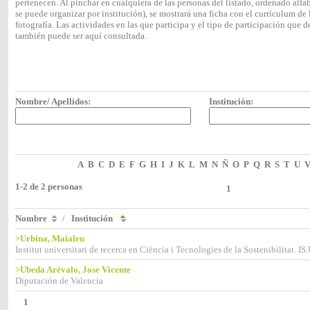
pertenecen. Al pinchar en cualquiera de las personas del listado, ordenado alf
se puede organizar por institución), se mostrará una ficha con el currículum 
fotografía. Las actividades en las que participa y el tipo de participación que
también puede ser aquí consultada.
Nombre/ Apellidos:
Institución:
A
B
C
D
E
F
G
H
I
J
K
L
M
N
Ñ
O
P
Q
R
S
T
U
1-2 de 2 personas
1
Nombre
/
Institución
>Urbina, Maialen
Institut universitari de recerca en Ciència i Tecnologies de la Sostenibilitat. IS
>Ubeda Arévalo, Jose Vicente
Diputación de Valencia
1