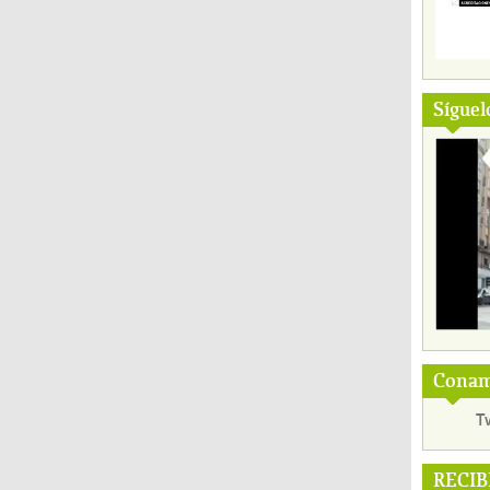
Síguel
Conama
T
RECIB