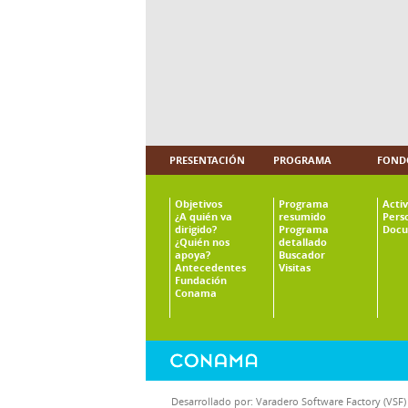
PRESENTACIÓN
PROGRAMA
FOND
Objetivos
Programa
Acti
¿A quién va
resumido
Pers
dirigido?
Programa
Docu
¿Quién nos
detallado
apoya?
Buscador
Antecedentes
Visitas
Fundación
Conama
Desarrollado por:
Varadero Software Factory (VSF)