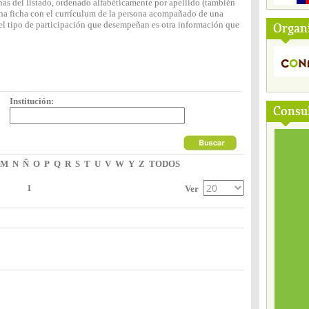
nas del listado, ordenado alfabéticamente por apellido (también
 una ficha con el currículum de la persona acompañado de una
y el tipo de participación que desempeñan es otra información que
Organ
Institución:
Consul
M
N
Ñ
O
P
Q
R
S
T
U
V
W
Y
Z
TODOS
1
Ver