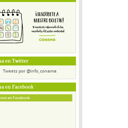
a en Twitter
Tweets por @info_conama
a en Facebook
nos en Facebook