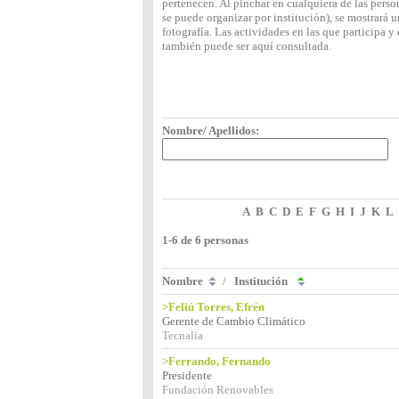
pertenecen. Al pinchar en cualquiera de las perso
se puede organizar por institución), se mostrará
fotografía. Las actividades en las que participa 
también puede ser aquí consultada.
Nombre/ Apellidos:
A
B
C
D
E
F
G
H
I
J
K
L
1-6 de 6 personas
Nombre
/
Institución
>Feliú Torres, Efrén
Gerente de Cambio Climático
Tecnalia
>Ferrando, Fernando
Presidente
Fundación Renovables