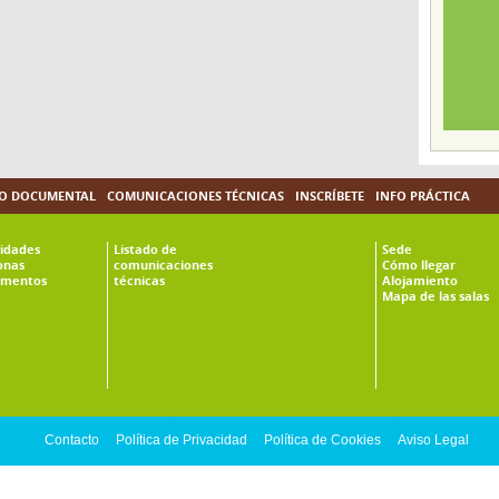
O DOCUMENTAL
COMUNICACIONES TÉCNICAS
INSCRÍBETE
INFO PRÁCTICA
vidades
Listado de
Sede
onas
comunicaciones
Cómo llegar
mentos
técnicas
Alojamiento
Mapa de las salas
Contacto
Política de Privacidad
Política de Cookies
Aviso Legal