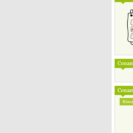
Conam
Conam
Búsca