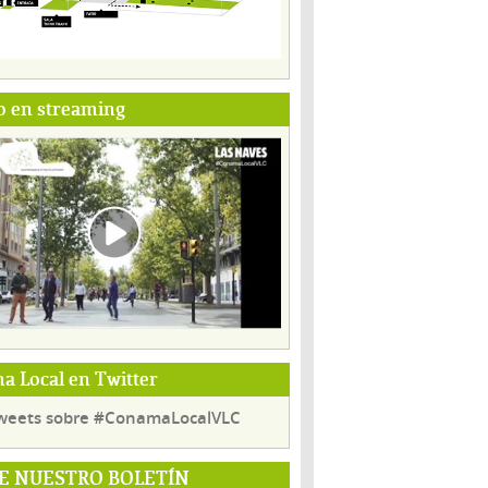
o en streaming
 Local en Twitter
weets sobre #ConamaLocalVLC
E NUESTRO BOLETÍN