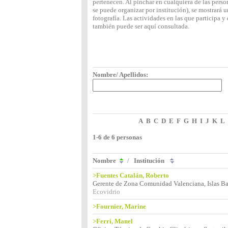
pertenecen. Al pinchar en cualquiera de las perso
se puede organizar por institución), se mostrará
fotografía. Las actividades en las que participa 
también puede ser aquí consultada.
Nombre/ Apellidos:
A
B
C
D
E
F
G
H
I
J
K
L
1-6 de 6 personas
Nombre
/
Institución
>Fuentes Catalán, Roberto
Gerente de Zona Comunidad Valenciana, Islas Ba
Ecovidrio
>Fournier, Marine
>Ferri, Manel