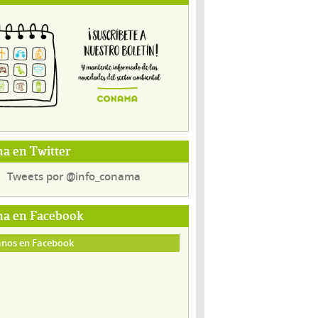
a en Twitter
Tweets por @info_conama
a en Facebook
nos en Facebook