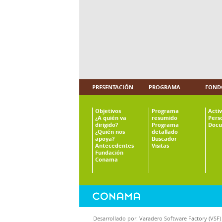
PRESENTACIÓN
PROGRAMA
FOND
Objetivos
Programa
Acti
¿A quién va
resumido
Pers
dirigido?
Programa
Docu
¿Quién nos
detallado
apoya?
Buscador
Antecedentes
Visitas
Fundación
Conama
Desarrollado por:
Varadero Software Factory (VSF)