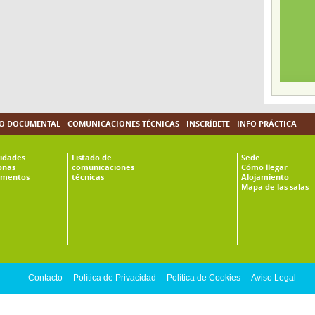
O DOCUMENTAL
COMUNICACIONES TÉCNICAS
INSCRÍBETE
INFO PRÁCTICA
vidades
Listado de
Sede
onas
comunicaciones
Cómo llegar
mentos
técnicas
Alojamiento
Mapa de las salas
Contacto
Política de Privacidad
Política de Cookies
Aviso Legal