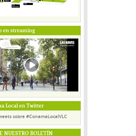
o en streaming
 Local en Twitter
weets sobre #ConamaLocalVLC
E NUESTRO BOLETÍN