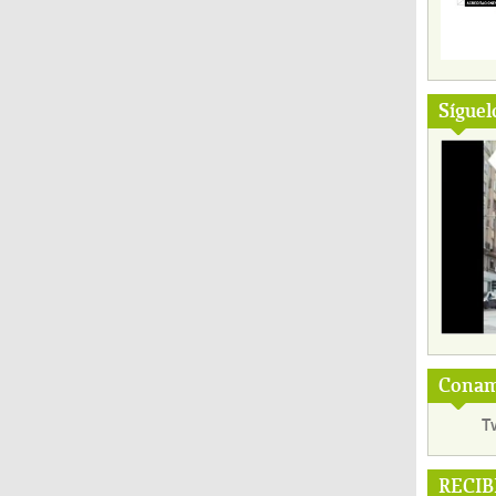
Síguel
Conama
T
RECIB