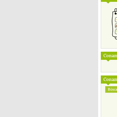
Conam
Conam
Búsca