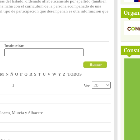
nas del listado, ordenado alfabéticamente por apellido (también
 una ficha con el currículum de la persona acompañado de una
y el tipo de participación que desempeñan es otra información que
Organ
Institución:
Consul
M
N
Ñ
O
P
Q
R
S
T
U
V
W
Y
Z
TODOS
1
Ver
leares, Murcia y Albacete