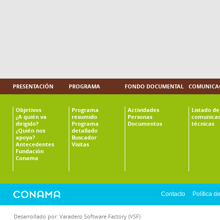
PRESENTACIÓN
PROGRAMA
FONDO DOCUMENTAL
COMUNICAC
Objetivos
Programa
Actividades
Listado de
¿A quién va
resumido
Personas
comunicac
dirigido?
Programa
Documentos
técnicas
¿Quién nos
detallado
apoya?
Buscador
Antecedentes
Visitas
Fundación
Conama
Contacto
Política d
Desarrollado por:
Varadero Software Factory (VSF)