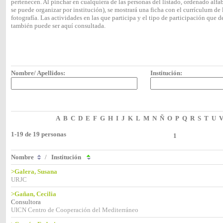
pertenecen. Al pinchar en cualquiera de las personas del listado, ordenado alf
se puede organizar por institución), se mostrará una ficha con el currículum 
fotografía. Las actividades en las que participa y el tipo de participación que
también puede ser aquí consultada.
Nombre/ Apellidos:
Institución:
A
B
C
D
E
F
G
H
I
J
K
L
M
N
Ñ
O
P
Q
R
S
T
U
1-19 de 19 personas
1
Nombre
/
Institución
>Galera, Susana
URJC
>Gañan, Cecilia
Consultora
UICN Centro de Cooperación del Mediterráneo