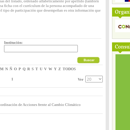
nas del listado, ordenado alfabéticamente por apellido (también
 una ficha con el currículum de la persona acompañado de una
y el tipo de participación que desempeñan es otra información que
Organ
Institución:
Consul
M
N
Ñ
O
P
Q
R
S
T
U
V
W
Y
Z
TODOS
1
Ver
Coordinación de Acciones frente al Cambio Climático