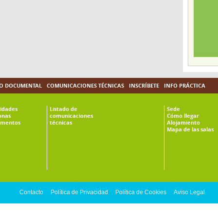
O DOCUMENTAL
COMUNICACIONES TÉCNICAS
INSCRÍBETE
INFO PRÁCTICA
vidades
Listado de
Sede
onas
comunicaciones
Cómo llegar
mentos
técnicas
Alojamiento
Mapa de las salas
Contacto
Política de Privacidad
Política de Cookies
Aviso Legal