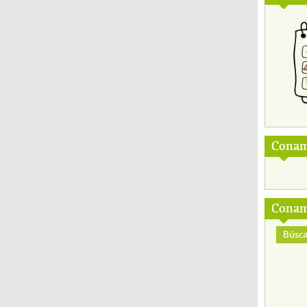
Conam
Conam
Búsca