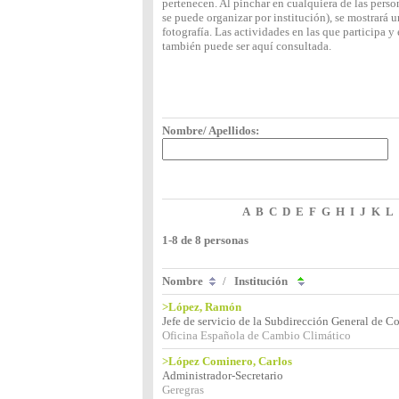
pertenecen. Al pinchar en cualquiera de las perso
se puede organizar por institución), se mostrará
fotografía. Las actividades en las que participa 
también puede ser aquí consultada.
Nombre/ Apellidos:
A
B
C
D
E
F
G
H
I
J
K
L
1-8 de 8 personas
Nombre
/
Institución
>López, Ramón
Jefe de servicio de la Subdirección General de 
Oficina Española de Cambio Climático
>López Cominero, Carlos
Administrador-Secretario
Geregras