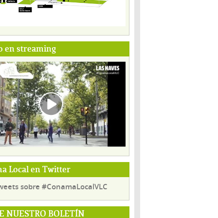
o en streaming
 Local en Twitter
weets sobre #ConamaLocalVLC
E NUESTRO BOLETÍN