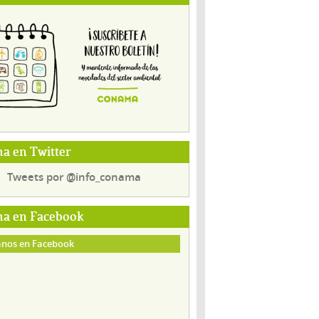
a en Twitter
Tweets por @info_conama
a en Facebook
nos en Facebook