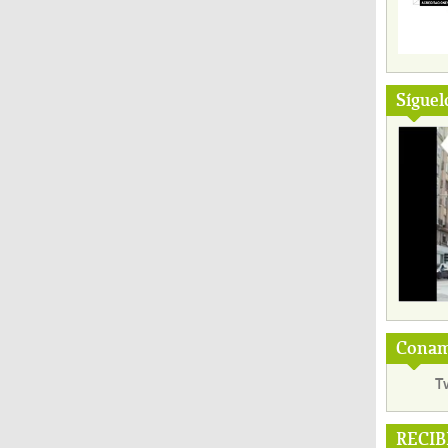
Síguel
Conama
T
RECIB