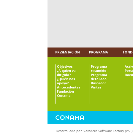
PRESENTACIÓN
PROGRAMA
FOND
Objetivos
Programa
Acti
¿A quién va
resumido
Pers
dirigido?
Programa
Docu
¿Quién nos
detallado
apoya?
Buscador
Antecedentes
Visitas
Fundación
Conama
Desarrollado por:
Varadero Software Factory (VSF)