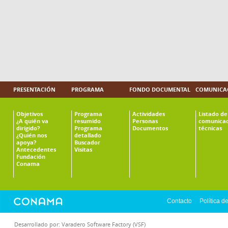
PRESENTACIÓN
PROGRAMA
FONDO DOCUMENTAL
COMUNICAC
Objetivos
Programa
Actividades
Listado de
¿A quién va
resumido
Personas
comunicac
dirigido?
Programa
Documentos
técnicas
¿Quién nos
detallado
apoya?
Buscador
Antecedentes
Visitas
Fundación
Conama
Contacto
Política d
Desarrollado por:
Varadero Software Factory (VSF)