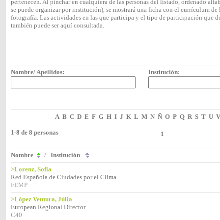
pertenecen. Al pinchar en cualquiera de las personas del listado, ordenado alf
se puede organizar por institución), se mostrará una ficha con el currículum 
fotografía. Las actividades en las que participa y el tipo de participación que
también puede ser aquí consultada.
Nombre/ Apellidos:
Institución:
A
B
C
D
E
F
G
H
I
J
K
L
M
N
Ñ
O
P
Q
R
S
T
U
1-8 de 8 personas
1
Nombre
/
Institución
>Lorenz, Sofía
Red Española de Ciudades por el Clima
FEMP
>Lòpez Ventura, Júlia
European Regional Director
C40