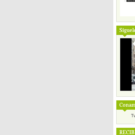
Síguel
Conama
T
RECIB