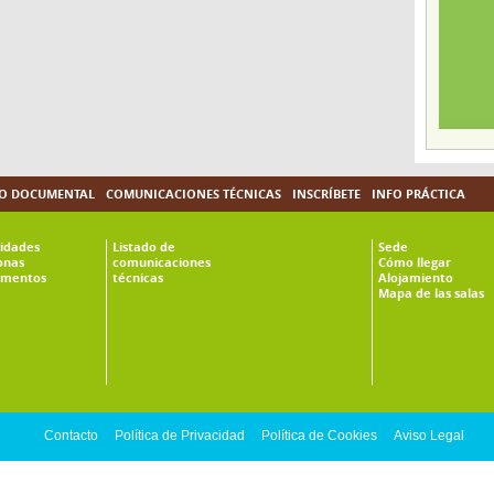
O DOCUMENTAL
COMUNICACIONES TÉCNICAS
INSCRÍBETE
INFO PRÁCTICA
vidades
Listado de
Sede
onas
comunicaciones
Cómo llegar
mentos
técnicas
Alojamiento
Mapa de las salas
Contacto
Política de Privacidad
Política de Cookies
Aviso Legal