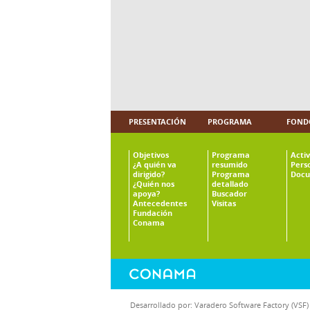
PRESENTACIÓN
PROGRAMA
FOND
Objetivos
Programa
Acti
¿A quién va
resumido
Pers
dirigido?
Programa
Docu
¿Quién nos
detallado
apoya?
Buscador
Antecedentes
Visitas
Fundación
Conama
Desarrollado por:
Varadero Software Factory (VSF)