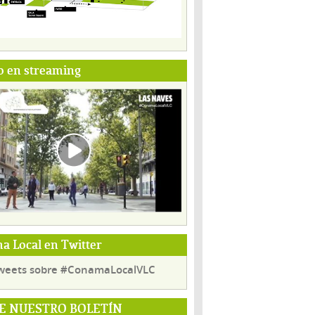
o en streaming
 Local en Twitter
weets sobre #ConamaLocalVLC
E NUESTRO BOLETÍN