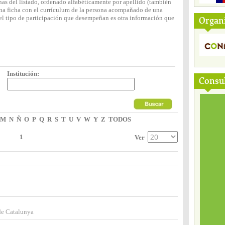
nas del listado, ordenado alfabéticamente por apellido (también
 una ficha con el currículum de la persona acompañado de una
y el tipo de participación que desempeñan es otra información que
Organ
Institución:
Consul
M
N
Ñ
O
P
Q
R
S
T
U
V
W
Y
Z
TODOS
1
Ver
 de Catalunya