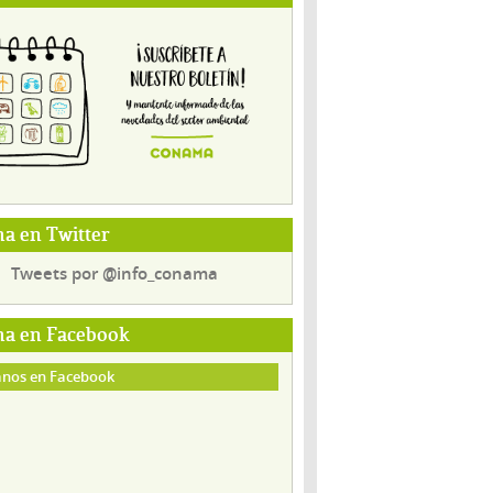
a en Twitter
Tweets por @info_conama
a en Facebook
nos en Facebook