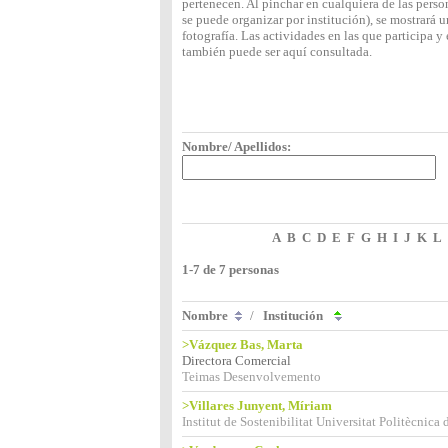
pertenecen. Al pinchar en cualquiera de las perso
se puede organizar por institución), se mostrará
fotografía. Las actividades en las que participa 
también puede ser aquí consultada.
Nombre/ Apellidos:
A
B
C
D
E
F
G
H
I
J
K
L
1-7 de 7 personas
Nombre
/
Institución
>Vázquez Bas, Marta
Directora Comercial
Teimas Desenvolvemento
>Villares Junyent, Míriam
Institut de Sostenibilitat Universitat Politècnica