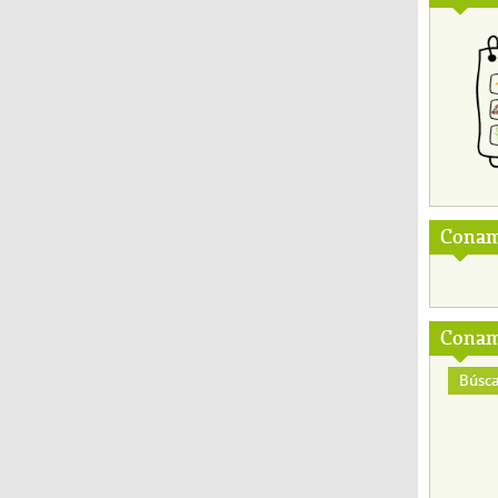
Conam
Conam
Búsca