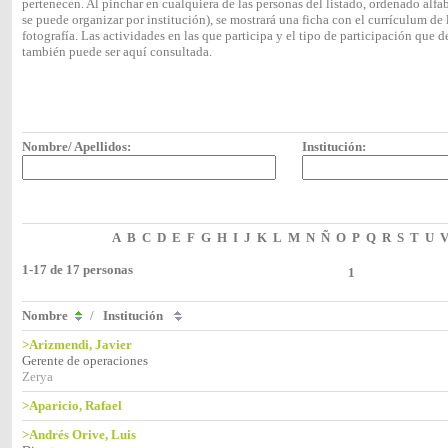
pertenecen. Al pinchar en cualquiera de las personas del listado, ordenado alf
se puede organizar por institución), se mostrará una ficha con el currículum 
fotografía. Las actividades en las que participa y el tipo de participación que
también puede ser aquí consultada.
Nombre/ Apellidos:
Institución:
A
B
C
D
E
F
G
H
I
J
K
L
M
N
Ñ
O
P
Q
R
S
T
U
1-17 de 17 personas
1
Nombre
/
Institución
>Arizmendi, Javier
Gerente de operaciones
Zerya
>Aparicio, Rafael
>Andrés Orive, Luis