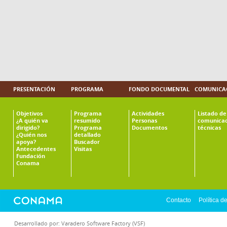
PRESENTACIÓN
PROGRAMA
FONDO DOCUMENTAL
COMUNICAC
Objetivos
Programa
Actividades
Listado de
¿A quién va
resumido
Personas
comunicac
dirigido?
Programa
Documentos
técnicas
¿Quién nos
detallado
apoya?
Buscador
Antecedentes
Visitas
Fundación
Conama
Contacto
Política d
Desarrollado por:
Varadero Software Factory (VSF)