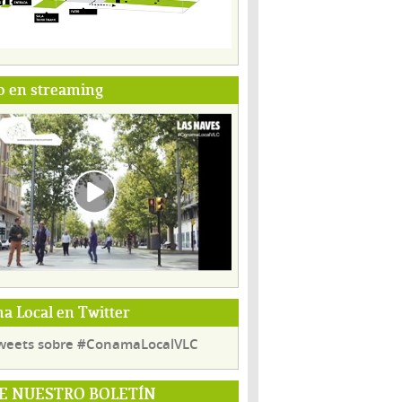
o en streaming
 Local en Twitter
weets sobre #ConamaLocalVLC
E NUESTRO BOLETÍN