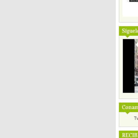
Síguel
Conama
T
RECIB