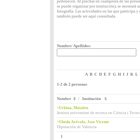
pertenecen. Al pinchar en cualquiera de las perso
se puede organizar por institución), se mostrará
fotografía. Las actividades en las que participa 
también puede ser aquí consultada.
Nombre/ Apellidos:
A
B
C
D
E
F
G
H
I
J
K
L
1-2 de 2 personas
Nombre
/
Institución
>Urbina, Maialen
Institut universitari de recerca en Ciència i Tecno
>Ubeda Arévalo, Jose Vicente
Diputación de Valencia
1