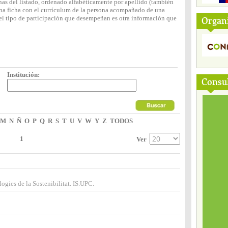
nas del listado, ordenado alfabéticamente por apellido (también
 una ficha con el currículum de la persona acompañado de una
y el tipo de participación que desempeñan es otra información que
Organ
Institución:
Consul
M
N
Ñ
O
P
Q
R
S
T
U
V
W
Y
Z
TODOS
1
Ver
logies de la Sostenibilitat. IS.UPC.