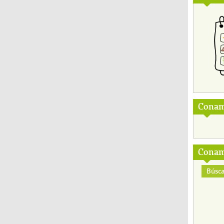
Conam
Conam
Búsca