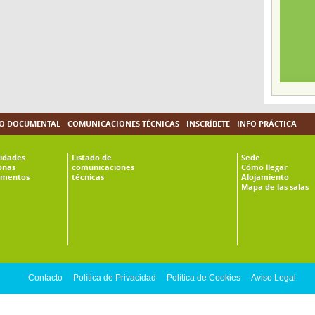
O DOCUMENTAL
COMUNICACIONES TÉCNICAS
INSCRÍBETE
INFO PRÁCTICA
vidades
Listado de
Sede
onas
comunicaciones
Cómo llegar
mentos
técnicas
Alojamiento
Mapa de las salas
Contacto
Política de Privacidad
Política de Cookies
Aviso Legal