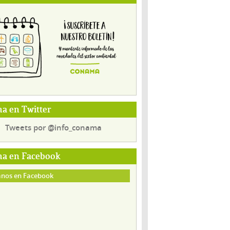
a en Twitter
Tweets por @info_conama
a en Facebook
nos en Facebook