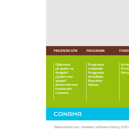
PRESENTACIÓN
PROGRAMA
FOND
Objetivos
Programa
Acti
¿A quién va
resumido
Pers
dirigido?
Programa
Docu
¿Quién nos
detallado
apoya?
Buscador
Antecedentes
Visitas
Fundación
Conama
Desarrollado por:
Varadero Software Factory (VSF)