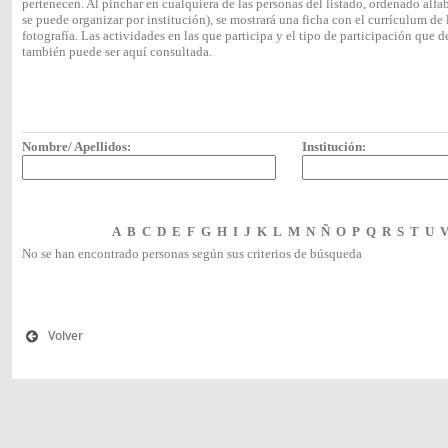
pertenecen. Al pinchar en cualquiera de las personas del listado, ordenado alf
se puede organizar por institución), se mostrará una ficha con el currículum 
fotografía. Las actividades en las que participa y el tipo de participación que
también puede ser aquí consultada.
Nombre/ Apellidos:
Institución:
A
B
C
D
E
F
G
H
I
J
K
L
M
N
Ñ
O
P
Q
R
S
T
U
No se han encontrado personas según sus criterios de búsqueda
Volver