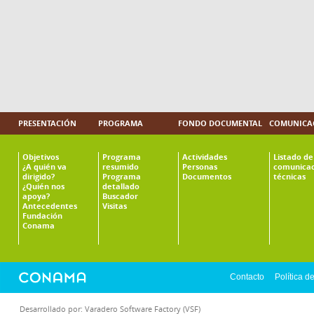
PRESENTACIÓN
PROGRAMA
FONDO DOCUMENTAL
COMUNICAC
Objetivos
Programa
Actividades
Listado de
¿A quién va
resumido
Personas
comunicac
dirigido?
Programa
Documentos
técnicas
¿Quién nos
detallado
apoya?
Buscador
Antecedentes
Visitas
Fundación
Conama
Contacto
Política d
Desarrollado por:
Varadero Software Factory (VSF)