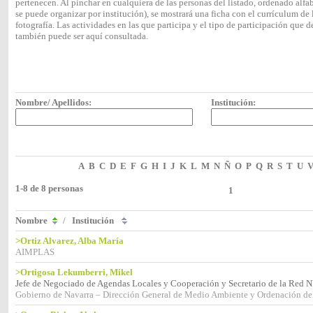
pertenecen. Al pinchar en cualquiera de las personas del listado, ordenado alf
se puede organizar por institución), se mostrará una ficha con el currículum 
fotografía. Las actividades en las que participa y el tipo de participación que
también puede ser aquí consultada.
Nombre/ Apellidos:
Institución:
A
B
C
D
E
F
G
H
I
J
K
L
M
N
Ñ
O
P
Q
R
S
T
U
1-8 de 8 personas
1
Nombre
/
Institución
>Ortiz Alvarez, Alba María
AIMPLAS
>Ortigosa Lekumberri, Mikel
Jefe de Negociado de Agendas Locales y Cooperación y Secretario de la Red 
Gobierno de Navarra – Dirección General de Medio Ambiente y Ordenación del