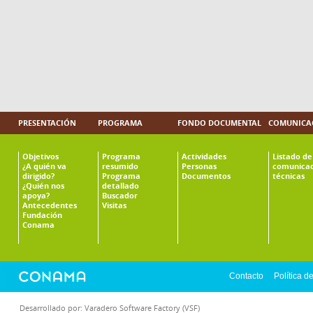
PRESENTACIÓN
PROGRAMA
FONDO DOCUMENTAL
COMUNICAC
Objetivos
Programa
Actividades
Listado de
¿A quién va
resumido
Personas
comunicac
dirigido?
Programa
Documentos
técnicas
¿Quién nos
detallado
apoya?
Buscador
Antecedentes
Visitas
Fundación
Conama
Contacto
Política d
Desarrollado por:
Varadero Software Factory (VSF)