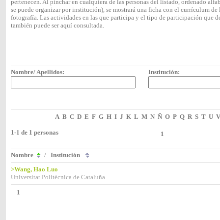
pertenecen. Al pinchar en cualquiera de las personas del listado, ordenado alf
se puede organizar por institución), se mostrará una ficha con el currículum 
fotografía. Las actividades en las que participa y el tipo de participación que
también puede ser aquí consultada.
Nombre/ Apellidos:
Institución:
A
B
C
D
E
F
G
H
I
J
K
L
M
N
Ñ
O
P
Q
R
S
T
U
1-1 de 1 personas
1
Nombre
/
Institución
>Wang, Hao Luo
Universitat Politécnica de Cataluña
1